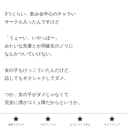
3つくらい、飲み会中心のチャラい
サークル入ったんですけど
「うぇーい、いやっほー」
みたいな先輩とか同級生のノリに
なんかついていけない。
女の子もけっこういたんだけど、
話してもギクシャクしてダメ。
つか、女の子がダメじゃなくて
完全に僕がコミュ障だからというか。
まあ、なんか4月にサークル入って
無料メルマガ
プロフィール
セフレつくり考え
サイトマップ
夏の8月くらいには行かなくなってました。